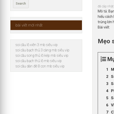
Search
đã câp nhật
Mô tả: Bạ
hiểu cách 
trúng lớn 
bài viết mới nhất
Bài viết:
Mẹo s
soi cầu lô xiên 3 mb siêu vip
soi cầu bạch thủ 3 càng mb siêu vip
soi cầu song thủ lô kép mb siêu vip
Mụ
soi cầu bạch thủ lô mb siêu vip
soi cầu dàn đề 8 con mb siêu vip
M
S
S
P
S
V
C