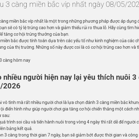
ầu 3 càng miền bắc víp nhất ngày 08/05/20
 càng miền bắc víp nhất là một trong những phương pháp được áp dụng để
bạn sẽ có tỷ lệ trúng cao hơn và giảm thiểu rủi ro thua lỗ. Hãy cùng tìm
ể tăng cơ hội trúng thưởng của bạn.
miền bắc được tính toán dựa trên các yếu tố như kinh nghiệm của các ch
ng của thị trường. Những số này được coi là có cơ hội trúng cao hơn và
 3 càng hôm nay
o nhiều người hiện nay lại yêu thích nuôi
5/2026
 vô tình mà rất nhiều người chơi là lựa chọn đánh 3 càng miền bắc khun
rội điển hình như giúp người chơi gia tăng cơ hội chiến thắng một cách 
ư sau:
uá trình soi cầu và tiến hành nuôi trong vòng 4 ngày thì rất dễ để người 
lên bảng kết quả.
on 3 càng trong thời gian 7 ngày, bạn sẽ giảm bớt được thời gian và công s