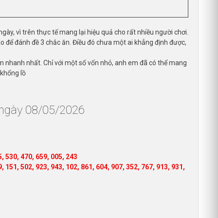
ày, vì trên thực tế mang lại hiệu quả cho rất nhiều người chơi.
o để đánh đề 3 chắc ăn. Điều đó chưa một ai khẳng định được,
m nhanh nhất. Chỉ với một số vốn nhỏ, anh em đã có thể mang
 khổng lồ
 ngày 08/05/2026
5, 530, 470, 659, 005, 243
, 151, 502, 923, 943, 102, 861, 604, 907, 352, 767, 913, 931,