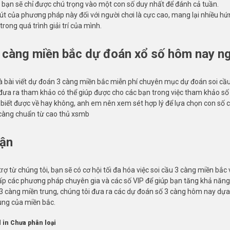
y bạn sẽ chỉ được chú trọng vào một con số duy nhất để đánh cả tuần.
t của phương pháp này đối với người chơi là cực cao, mang lại nhiều hứ
trong quá trình giải trí của mình.
 càng miền bắc dự đoán xổ số hôm nay n
là bài viết dự đoán 3 càng miền bắc miễn phí chuyên mục dự đoán soi cầ
đưa ra tham khảo có thể giúp được cho các bạn trong việc tham khảo số
 biết được về hay không, anh em nên xem sét hợp lý để lựa chọn con số 
 càng chuẩn từ cao thủ xsmb
uận
trợ từ chúng tôi, bạn sẽ có cơ hội tối đa hóa việc soi cầu 3 càng miền bắ
cấp các phương pháp chuyên gia và các số VIP để giúp bạn tăng khả năng
3 càng miền trung, chúng tôi đưa ra các dự đoán số 3 càng hôm nay dựa 
ng của miền bắc.
 in Chưa phân loại