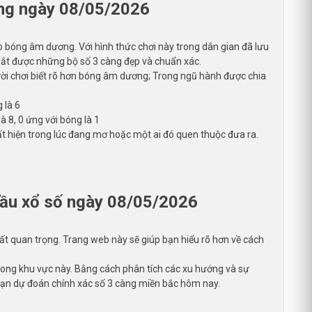
ổng ngày 08/05/2026
 bóng âm dương. Với hình thức chơi này trong dân gian đã lưu
 bắt được những bộ số 3 càng đẹp và chuẩn xác.
gười chơi biết rõ hơn bóng âm dương; Trong ngũ hành được chia
g là 6
à 8, 0 ứng với bóng là 1
ất hiện trong lúc đang mơ hoặc một ai đó quen thuộc đưa ra.
cầu xổ số ngày 08/05/2026
 rất quan trọng. Trang web này sẽ giúp bạn hiểu rõ hơn về cách
trong khu vực này. Bằng cách phân tích các xu hướng và sự
 bạn dự đoán chính xác số 3 càng miền bắc hôm nay.