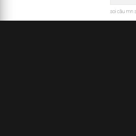
Điều
soi cầu mn 
hướng
bài
viết