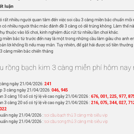
ết luận
ó rất nhiều người quan tâm đến việc soi cầu 3 càng miền bắc chuẩn mỗi ng
 có nhiều người thắc mắc đánh đề 3 càng có dễ trúng không. Làm thế nà
hụ thuộc vào lối chơi, kinh nghiệm đúc rút từ nhiều lần chơi khác.
g miền bắc từ trước đến nay là một trong những cầu làm giàu cho anh e
ản lời khổng lồ nếu may mắn. Tuy nhiên, để gặt hái được số tiền thưởng
 3 càng miền bắc chiến thắng
ầu rồng bạch kim 3 càng miễn phí hôm nay
 càng ngày 21/04/2026:
241
ặp 3 càng ngày 21/04/2026:
046, 945
n 3 càng 10 số có tỷ lệ về cao ngày 21/04/2026 :
676, 001, 225, 977, 87
n 3 càng 20 số có tỷ lệ về cao ngày 21/04/2026 :
216, 075, 344, 027, 712
 022
huẩn ngày 21/04/2026 :
soi cầu bạch thủ 3 càng mb siêu vip
huẩn ngày 21/04/2026 :
soi cầu song thủ 3 càng mb siêu vip