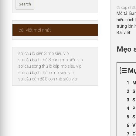
Search
đã câp nhật
Mô tả: Bạ
hiểu cách 
trúng lớn 
bài viết mới nhất
Bài viết:
Mẹo s
soi cầu lô xiên 3 mb siêu vip
soi cầu bạch thủ 3 càng mb siêu vip
soi cầu song thủ lô kép mb siêu vip
Mụ
soi cầu bạch thủ lô mb siêu vip
soi cầu dàn đề 8 con mb siêu vip
M
S
S
P
S
V
C