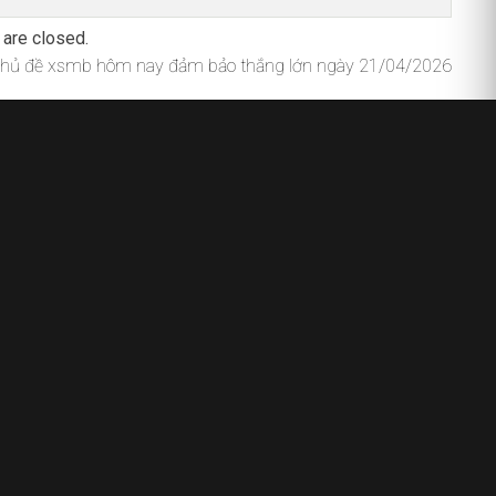
are closed.
 thủ đề xsmb hôm nay đảm bảo thắng lớn ngày 21/04/2026