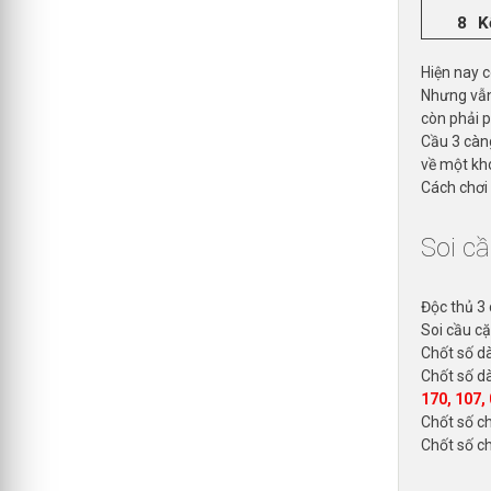
K
Hiện nay c
Nhưng vẫn
còn phải p
Cầu 3 càn
về một kho
Cách chơi
Soi c
Độc thủ 3
Soi cầu c
Chốt số dà
Chốt số dà
170, 107,
Chốt số c
Chốt số c