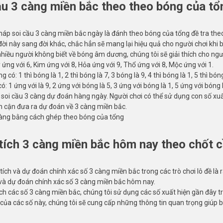
ầu 3 càng miền bắc theo theo bóng của t
áp soi cầu 3 càng miền bắc ngày là đánh theo bóng của tổng đề tra theo
đời này sang đời khác, chắc hẳn sẽ mang lại hiệu quả cho người chơi khi
nhiều người không biết về bóng âm dương, chúng tôi sẽ giải thích cho n
y ứng với 6, Kim ứng với 8, Hỏa ứng với 9, Thổ ứng với 8, Mộc ứng với 1.
có: 1 thì bóng là 1, 2 thì bóng là 7, 3 bóng là 9, 4 thì bóng là 1, 5 thì bón
: 1 ứng với là 9, 2 ứng với bóng là 5, 3 ứng với bóng là 1, 5 ứng với bóng l
 soi cầu 3 càng dự đoán hàng ngày. Người chơi có thể sử dụng con số xu
n cận đưa ra dự đoán về 3 càng miền bắc.
càng bằng cách ghép theo bóng của tổng
tích 3 càng miền bắc hôm nay theo chốt 
tích và dự đoán chính xác số 3 càng miền bắc trong các trò chơi lô đề là
 và dự đoán chính xác số 3 càng miền bắc hôm nay.
ch các số 3 càng miền bắc, chúng tôi sử dụng các số xuất hiện gần đây 
 của các số này, chúng tôi sẽ cung cấp những thông tin quan trọng giúp