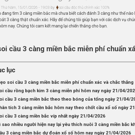
:
Thứ Năm, 15/01/2026 - 19:03
by
soi cầu độc thủ chính xác 100%
n đang tìm 3 càng miền bắc mà chưa biết cách đánh 3 càng như thế nào
bắt 3 càng thật chuẩn xác. Hãy để chúng tôi giúp bạn với các dịch vụ chún
hôm nay. Chúng tôi cam kết mang lại chiến thắng cho bạn.
oi cầu 3 càng miền bắc miễn phí chuẩn x
c lục
ẹo soi cầu 3 càng miền bắc miễn phí chuẩn xác và chắc thắng
oi cầu rồng bạch kim 3 càng miễn phí hôm nay ngày 21/04/20
oi cầu 3 càng miền bắc theo theo bóng của tổng ngày 21/04/2
hân tích 3 càng miền bắc hôm nay theo chốt cầu xổ số ngày 2
oi cầu 3 càng miền bắc víp nhất ngày 21/04/2026
ì sao nhiều người hiện nay lại yêu thích nuôi 3 càng miền bắc
ầu 3 càng miền bắc dự đoán xổ số hôm nay ngày 21/04/2026