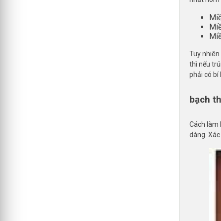
Miề
Miề
Miề
Tuy nhiên 
thì nếu tr
phải có bí
bạch th
Cách làm b
dàng. Xác 