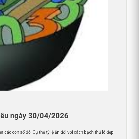
hiêu ngày 30/04/2026
 các con số đó. Cụ thể tỷ lệ ăn đối với cách bạch thủ lô đẹp