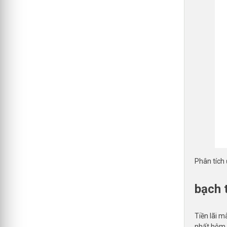
Phân tích
bạch 
Tiền lãi m
nhất hôm 