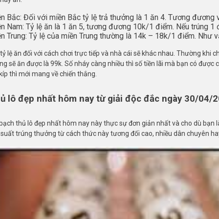
n Bắc: Đối với miền Bắc tỷ lệ trả thưởng là 1 ăn 4. Tương đương
n Nam: Tỷ lệ ăn là 1 ăn 5, tương đương 10k/1 điểm. Nếu trúng 1
n Trung: Tỷ lệ của miền Trung thường là 14k – 18k/1 điểm. Như v
tỷ lệ ăn đối với cách chơi trực tiếp và nhà cái sẽ khác nhau. Thường khi chơ
úng sẽ ăn được là 99k. Số nháy càng nhiều thì số tiền lãi mà bạn có được
 kíp thì mới mang về chiến thắng.
ủ lô đẹp nhất hôm nay từ giải độc đắc ngày 30/04/
ạch thủ lô đẹp nhất hôm nay này thực sự đơn giản nhất và cho dù bạn là
suất trúng thưởng từ cách thức này tương đối cao, nhiều dân chuyên hay