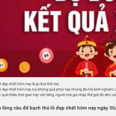
ô đẹp nhất hôm nay là gì chơi thế nào
ô đẹp nhất hôm nay tuy không quá phức tạp nhưng đòi hỏi kinh nghiệm ch
 quá nhiều thời gian hay vốn liếng, người mới gia nhập thế giới đỏ đen cũ
o lồng cầu để bạch thủ lô đẹp nhất hôm nay ngày 3