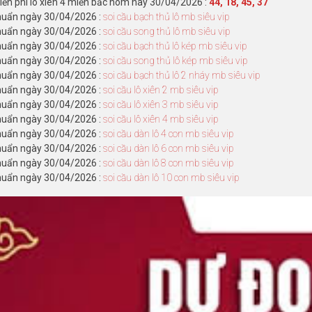
iễn phí lô xiên 4 miền bắc hôm nay 30/04/2026 :
44, 18, 45, 37
huẩn ngày 30/04/2026 :
soi cầu bạch thủ lô mb siêu vip
huẩn ngày 30/04/2026 :
soi cầu song thủ lô mb siêu vip
huẩn ngày 30/04/2026 :
soi cầu bạch thủ lô kép mb siêu vip
huẩn ngày 30/04/2026 :
soi cầu song thủ lô kép mb siêu vip
huẩn ngày 30/04/2026 :
soi cầu bạch thủ lô 2 nháy mb siêu vip
huẩn ngày 30/04/2026 :
soi cầu lô xiên 2 mb siêu vip
huẩn ngày 30/04/2026 :
soi cầu lô xiên 3 mb siêu vip
huẩn ngày 30/04/2026 :
soi cầu lô xiên 4 mb siêu vip
huẩn ngày 30/04/2026 :
soi cầu dàn lô 4 con mb siêu vip
huẩn ngày 30/04/2026 :
soi cầu dàn lô 6 con mb siêu vip
huẩn ngày 30/04/2026 :
soi cầu dàn lô 8 con mb siêu vip
huẩn ngày 30/04/2026 :
soi cầu dàn lô 10 con mb siêu vip