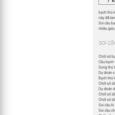
K
bạch thủ l
này đã lan
Soi cầu bạ
nhiều giải
soi c
Chốt số b
Cầu bạch 
Song thủ 
Dự đoán s
Bạch thủ 
Chốt số d
Dự đoán d
Chốt số d
Chốt số d
Soi cầu l
Soi cầu c