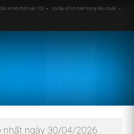
i cầu xsmb chính xác 100
soi cầu xổ số miền trung siêu chuẩn
o nhất ngày 30/04/2026