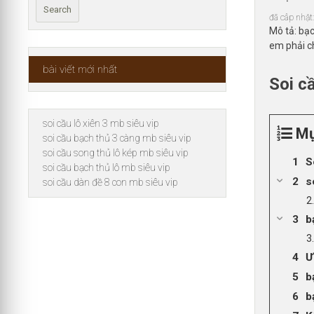
Search
đã câp nhật
Mô tả: bạc
em phải ch
bài viết mới nhất
Soi c
soi cầu lô xiên 3 mb siêu vip
Mụ
soi cầu bạch thủ 3 càng mb siêu vip
soi cầu song thủ lô kép mb siêu vip
S
soi cầu bạch thủ lô mb siêu vip
s
soi cầu dàn đề 8 con mb siêu vip
b
Ư
b
b