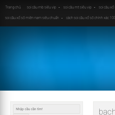
Skip
to
Trang chủ
soi cầu mb siêu vip
soi cầu mt siêu vip
soi cầu x
content
soi cầu xổ số miền nam siêu chuẩn
cách soi cầu xổ số chính xác 10
bạch