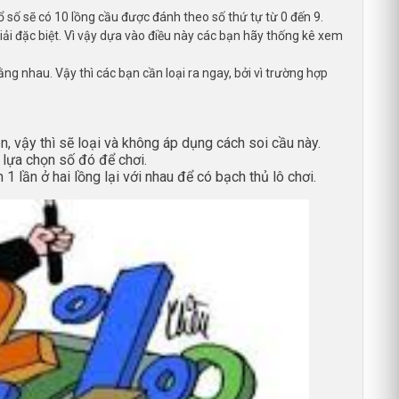
ổ số sẽ có 10 lồng cầu được đánh theo số thứ tự từ 0 đến 9.
 giải đặc biệt. Vì vậy dựa vào điều này các bạn hãy thống kê xem
bằng nhau. Vậy thì các bạn cần loại ra ngay, bởi vì trường hợp
ên, vậy thì sẽ loại và không áp dụng cách soi cầu này.
y lựa chọn số đó để chơi.
 1 lần ở hai lồng lại với nhau để có bạch thủ lô chơi.