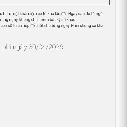
 hơn, một khái niệm có từ khá lâu đời. Ngay sau đó từ ngữ
trong ngày, không chơi thêm bất kỳ số khác.
 con số thích hợp để chốt cho từng ngày. Nhìn chung có khá
n phí ngày 30/04/2026