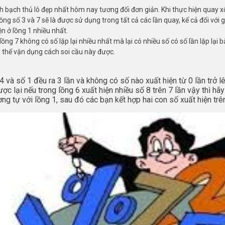
h bạch thủ lô đẹp nhất hôm nay tương đối đơn giản. Khi thực hiện quay x
ồng số 3 và 7 sẽ là được sử dụng trong tất cả các lần quay, kể cả đối với
ện ở lồng 1 nhiều nhất.
lồng 7 không có số lặp lại nhiều nhất mà lại có nhiều số có số lần lặp lại 
 thể vận dụng cách soi cầu này được.
4 và số 1 đều ra 3 lần và không có số nào xuất hiện từ 0 lần trở l
ợc lại nếu trong lồng 6 xuất hiện nhiều số 8 trên 7 lần vậy thì hã
ng tự với lồng 1, sau đó các bạn kết hợp hai con số xuất hiện trên