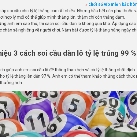
»
chốt số víp miền bắc hô
p soi cầu cho tỷ lệ thắng cao rất nhiều. Nhưng hầu hết còn phụ thuộc và
ơi hợp lý mới có thể giúp mình thắng lớn, thậm chí còn thắng đậm.
ững anh em cao thủ, thì cách soi cầu dàn lô không quá khó. Áp dụng các k
c chắn sẽ nghiêng về người chơi. Nắm bắt được tỷ lệ thắng hàng ngày ch
thiệu 3 cách soi cầu dàn lô tỷ lệ trúng 99
ch giúp anh em soi cầu lô đề thông thạo hơn và có tỷ lệ thắng nhất định.
cho tỷ lệ thắng lên đến 97 %. Anh em có thể tham khảo những cách thức
 thưởng hơn.