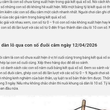
 câm là con số chưa từng xuất hiện trong giải kết quả xổ số. Nói cách k
 số những con số đó không hề xuất hiện. Mỗi một bảng tỷ lệ kết quả có t
tìm kiếm các con số đầu câm một cách nhanh nhất. Người chơi cần ghi ché
i của các giả nằm trong bảng kết quả xổ số.
c giải với nhau xem, con số từ 0 – 9 có con số nào không xuất hiện hay 
on số đó lần lượt với các số từ 0 đến 9 tạo thành dàn cầu lô 10 con số. 
u dàn lô qua con số đuôi câm ngày 12/04/2026
i câm là con số chưa xuất hiện ở vị trí cuối cùng trong bảng kết quả xổ s
hép lại con số cuối cùng. Xếp theo hàng dọc để dễ so sánh.
ã có danh sách các con số nằm cuối bảng kết quả xổ số. Đem so sánh và 
on số đuôi câm, ghép con số đó lần lượt với các số từ 0 – 9. Người chơi s
i những kinh nghiệm của bản thân, uy luật ra số bản thân tìm được. Thốn
òng 3 ngày. Nếu như không chắc chắn thì nuôi khung cả dàn lô 10 số. Tỷ 
an đầu nữa.