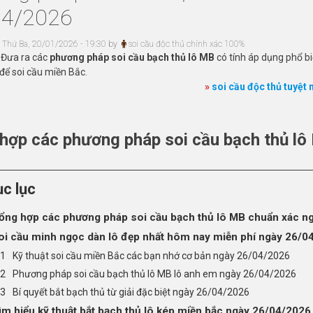
04/2026
:
Thứ Ba, 20/01/2026 - 19:30
by
soi cầu độc thủ chính xác 100%
 Đưa ra các
phương pháp soi cầu bạch thủ lô MB
có tính áp dụng phổ b
để soi cầu miền Bắc.
»
soi cầu độc thủ tuyệt
hợp các phương pháp soi cầu bạch thủ l
c lục
ổng hợp các phương pháp soi cầu bạch thủ lô MB chuẩn xác n
oi cầu minh ngọc dàn lô đẹp nhất hôm nay miễn phí ngày 26/0
Kỹ thuật soi cầu miền Bắc các bạn nhớ cơ bản ngày 26/04/2026
Phương pháp soi cầu bạch thủ lô MB lô anh em ngày 26/04/2026
Bí quyết bắt bạch thủ từ giải đặc biệt ngày 26/04/2026
ìm hiểu kỹ thuật bắt bạch thủ lô kép miền bắc ngày 26/04/2026