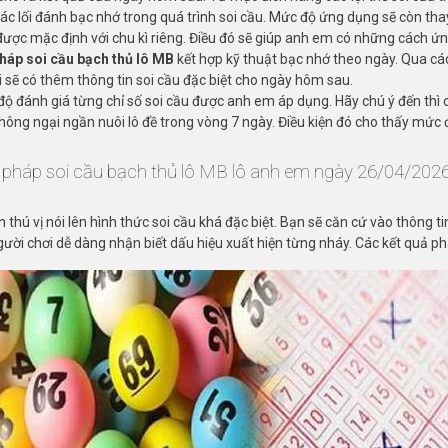
hác lối đánh bạc nhớ trong quá trình soi cầu. Mức độ ứng dụng sẽ còn th
 được mặc định với chu kì riêng. Điều đó sẽ giúp anh em có những cách 
áp soi cầu bạch thủ lô MB
kết hợp kỹ thuật bạc nhớ theo ngày. Qua các
 sẽ có thêm thông tin soi cầu đặc biệt cho ngày hôm sau.
 đánh giá từng chỉ số soi cầu được anh em áp dụng. Hãy chú ý đến thì c
hông ngại ngần nuôi lô đề trong vòng 7 ngày. Điều kiện đó cho thấy mức 
pháp soi cầu bạch thủ lô MB lô anh em ngày 26/04/202
n thú vị nói lên hình thức soi cầu khá đặc biệt. Bạn sẽ căn cứ vào thông t
gười chơi dễ dàng nhận biết dấu hiệu xuất hiện từng nháy. Các kết quả ph