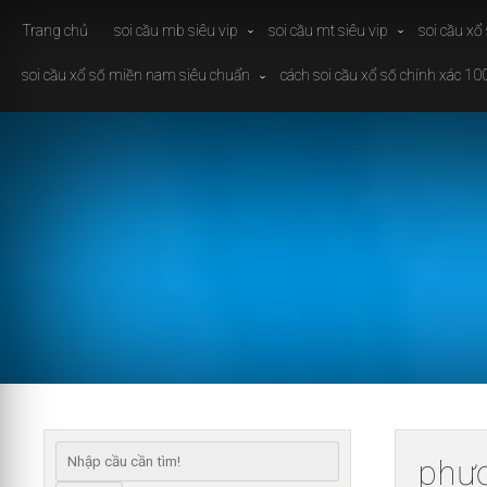
Skip
to
Trang chủ
soi cầu mb siêu vip
soi cầu mt siêu vip
soi cầu x
content
soi cầu xổ số miền nam siêu chuẩn
cách soi cầu xổ số chính xác 10
phươ