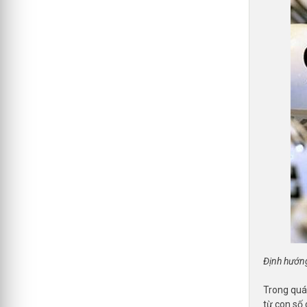
Định hướng
Trong quá 
từ con số 