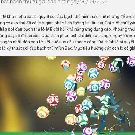
 bắt bạch thủ từ giải đặc biệt ngày 26/04/2026
 để khám phá các bí quyết soi cầu bạch thủ hiện nay. Thế nhưng để cho 
ng có cao thủ đã có thời gian phân tích thông tin lâu dài. Chỉ một chút yế
áp soi cầu bạch thủ lô MB
đòi hỏi khả năng ứng dụng cao. Khoảng thời 
ừng dãy số để soi cầu. Quá trình phân tích chỉ diễn ra trong 3 ngày trước 
ngắn nhất dẫn bạn tới kết quả sao cầu thành công. Đó chính là bí quyết 
các kỹ thuật soi cầu bạch thủ miền Bắc. Mục tiêu hướng đến con lô có giá 