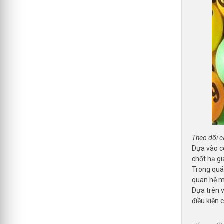
Theo dõi c
Dựa vào co
chốt hạ gi
Trong quá 
quan hệ mậ
Dựa trên v
điều kiện 