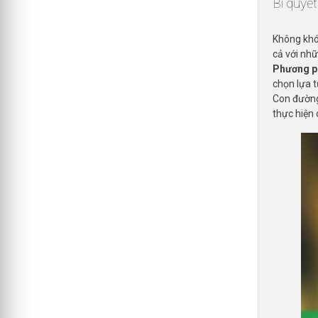
Bí quyết
Không khó
cả với nhữ
Phương ph
chọn lựa t
Con đường 
thực hiện 