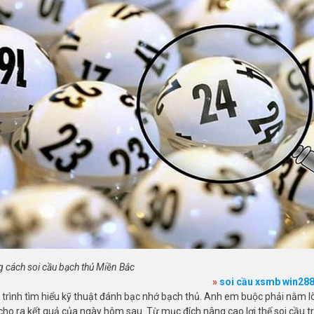
 cách soi cầu bạch thủ Miền Bắc
»
soi cầu xsmb win28
trình tìm hiểu kỹ thuật đánh bạc nhớ bạch thủ. Anh em buộc phải nằm lò
cho ra kết quả của ngày hôm sau. Từ mục đích nâng cao lợi thế soi cầu t