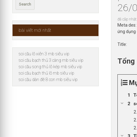
Search
26/
đã câp nhật
Meta des:
bài viết mới nhất
ứng dụng 
Title:
soi cầu lô xiên 3 mb siêu vip
Tổng 
soi cầu bạch thủ 3 càng mb siêu vip
soi cầu song thủ lô kép mb siêu vip
soi cầu bạch thủ lô mb siêu vip
soi cầu dàn đề 8 con mb siêu vip
Mụ
T
s
T