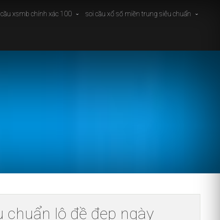
i cầu xsmb chính xác 100
soi cầu xổ số miền trung siêu chuẩn
u chuẩn lô đề đẹp ngày