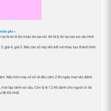
miễn phí
«
ại là do lô lộn hoặc do sai sót. Đó là lý do tại sao soi cầu hình
, giải 4, giải 5. Nếu các số này liên kết với nhau tạo thành hình
âm. Nếu hôm nay xổ số về đầu câm 2 thì ngày mai nên đánh
mới tập tành soi cầu. Còn tỷ lệ 1:2:46 dành cho người có tài
lãi tốt nhất.