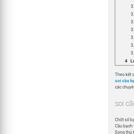
L
Theo kết q
soi cầu b
các chuyên
soi c
Chốt số b
Cầu bạch 
Song thủ 