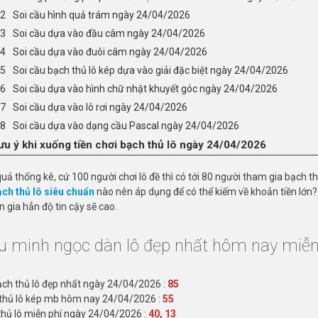
Soi cầu hình quả trám ngày 24/04/2026
Soi cầu dựa vào đầu câm ngày 24/04/2026
Soi cầu dựa vào đuôi câm ngày 24/04/2026
Soi cầu bạch thủ lô kép dựa vào giải đặc biệt ngày 24/04/2026
Soi cầu dựa vào hình chữ nhật khuyết góc ngày 24/04/2026
Soi cầu dựa vào lô rơi ngày 24/04/2026
Soi cầu dựa vào dạng cầu Pascal ngày 24/04/2026
ưu ý khi xuống tiền chơi bạch thủ lô ngày 24/04/2026
uả thống kê, cứ 100 người chơi lô đề thì có tới 80 người tham gia bạch thủ
ạch thủ lô siêu chuẩn
nào nên áp dụng để có thể kiếm về khoản tiền lớn? 
 gia hẳn độ tin cậy sẽ cao.
ầu minh ngọc dàn lô đẹp nhất hôm nay miễ
ạch thủ lô đẹp nhất ngày 24/04/2026 :
85
thủ lô kép mb hôm nay 24/04/2026 :
55
thủ lô miễn phí ngày 24/04/2026 :
40, 13