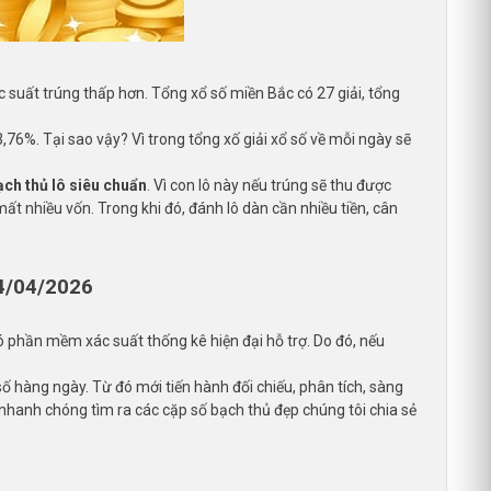
ác suất trúng thấp hơn. Tổng xổ số miền Bắc có 27 giải, tổng
,76%. Tại sao vậy? Vì trong tổng xố giải xổ số về mỗi ngày sẽ
ch thủ lô siêu chuẩn
. Vì con lô này nếu trúng sẽ thu được
t nhiều vốn. Trong khi đó, đánh lô dàn cần nhiều tiền, cân
24/04/2026
ó phần mềm xác suất thống kê hiện đại hỗ trợ. Do đó, nếu
số hàng ngày. Từ đó mới tiến hành đối chiếu, phân tích, sàng
 nhanh chóng tìm ra các cặp số bạch thủ đẹp chúng tôi chia sẻ