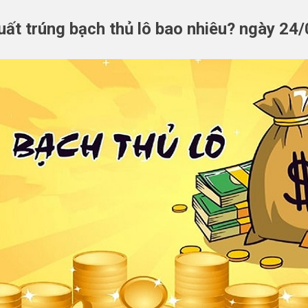
uất trúng bạch thủ lô bao nhiêu? ngày 24