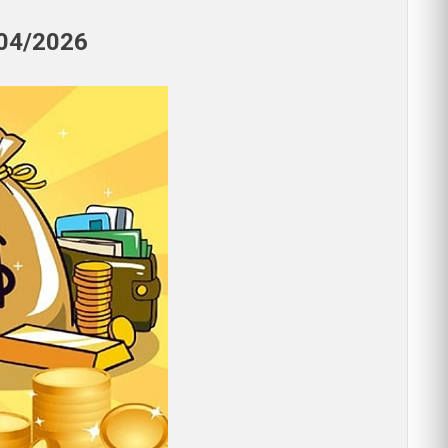
/04/2026