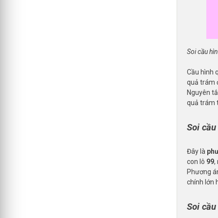
Soi cầu hì
Cầu hình q
quả trám 
Nguyên tắc
quả trám 
Soi cầu
Đây là
phư
con lô
99
,
Phương án 
chính lớn 
Soi cầu