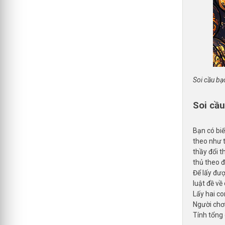
Soi cầu bạ
Soi cầu
Bạn có bi
theo như t
thầy đổi t
thủ theo đ
Để lấy đượ
luật đề về
Lấy hai co
Người chơi
Tính tổng 