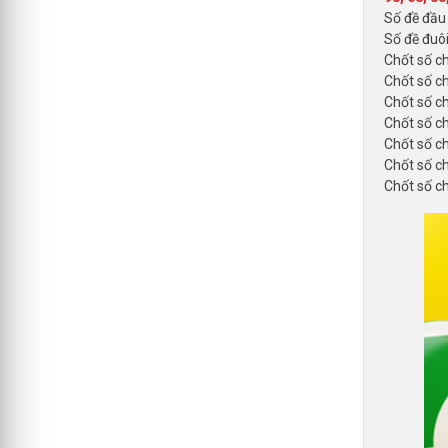
Số đề đầu
Số đề đuô
Chốt số c
Chốt số c
Chốt số c
Chốt số c
Chốt số c
Chốt số c
Chốt số c