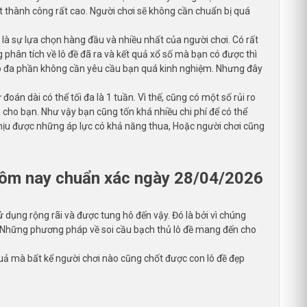
t thành công rất cao. Người chơi sẽ không cần chuẩn bị quá
 là sự lựa chọn hàng đầu và nhiều nhất của người chơi. Có rất
 phân tích về lô đề đã ra và kết quả xổ số mà bạn có được thì
 lô đa phần không cần yêu cầu bạn quá kinh nghiệm. Nhưng đây
n dài có thể tối đa là 1 tuần. Vì thế, cũng có một số rủi ro
 cho bạn. Như vậy bạn cũng tốn khá nhiều chi phí để có thể
chịu được những áp lực có khả năng thua, Hoặc người chơi cũng
 hôm nay chuẩn xác ngày 28/04/2026
ử dụng rộng rãi và được tung hô đến vậy. Đó là bởi vì chúng
. Những phương pháp về soi cầu bạch thủ lô đề mang đến cho
uả mà bất kể người chơi nào cũng chốt được con lô đề đẹp