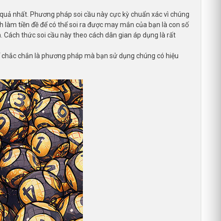
 quả nhất. Phương pháp soi cầu này cực kỳ chuẩn xác vì chúng
 làm tiền đề để có thể soi ra được may mắn của bạn là con số
. Cách thức soi cầu này theo cách dân gian áp dụng là rất
hể chắc chắn là phương pháp mà bạn sử dụng chúng có hiệu