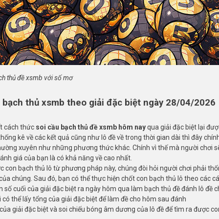
ch thủ đề xsmb với số mơ
 bạch thủ xsmb theo giải đặc biệt ngày 28/04/2026
ết cách thức
soi cầu bạch thủ đề xsmb hôm nay
qua giải đặc biệt lại đượ
hống kê về các kết quả cũng như lô đề về trong thời gian dài thì đây chín
hường xuyên như những phương thức khác. Chính vì thế mà người chơi sẽ 
ánh giá của bạn là có khả năng về cao nhất.
c con bạch thủ lô từ phương pháp này, chúng đòi hỏi người chơi phải thốn
 của chúng. Sau đó, bạn có thể thực hiện chốt con bạch thủ lô theo các 
n số cuối của giải đặc biệt ra ngày hôm qua làm bạch thủ đề đánh lô đề
 có thể lấy tổng của giải đặc biệt để làm đề cho hôm sau đánh
của giải đặc biệt và soi chiếu bóng âm dương của lô đề để tìm ra được