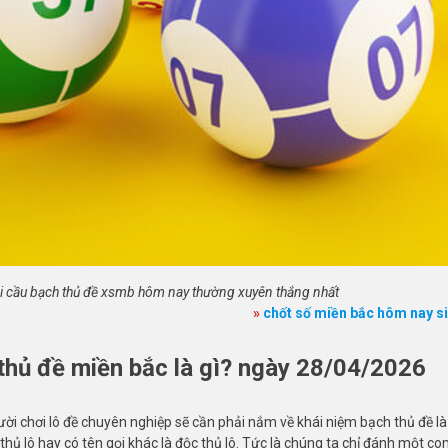
oi cầu bạch thủ đề xsmb hôm nay thường xuyên thắng nhất
»
chốt số miền bắc hôm nay s
thủ đề miền bắc là gì? ngày 28/04/2026
i chơi lô đề chuyên nghiệp sẽ cần phải nắm về khái niệm bạch thủ đề là 
thủ lô hay có tên gọi khác là độc thủ lô. Tức là chúng ta chỉ đánh một c