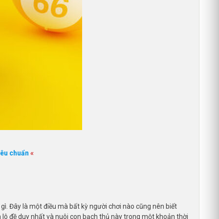
iêu chuẩn
«
gì. Đây là một điều mà bất kỳ người chơi nào cũng nên biết
on lô đề duy nhất và nuôi con bạch thủ này trong một khoản thời