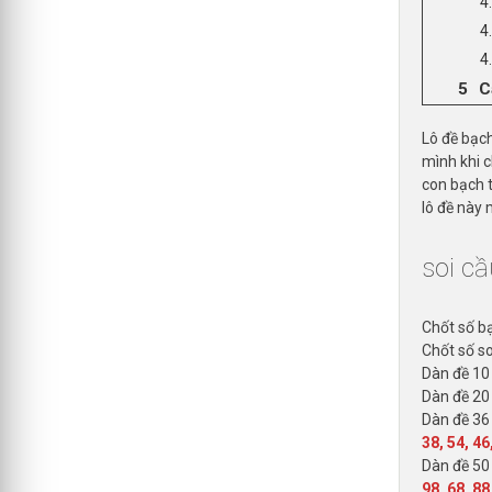
C
Lô đề bạch
mình khi c
con bạch 
lô đề này
soi c
Chốt số b
Chốt số s
Dàn đề 10
Dàn đề 20
Dàn đề 36
38, 54, 46
Dàn đề 50
98, 68, 88,