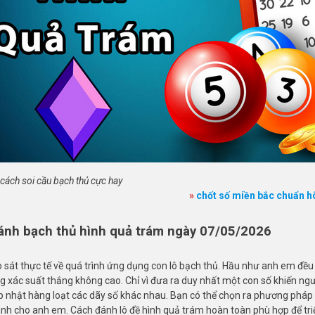
cách soi cầu bạch thủ cực hay
»
chốt số miền bắc chuẩn 
ánh bạch thủ hình quả trám ngày 07/05/2026
sát thực tế về quá trình ứng dụng con lô bạch thủ. Hầu như anh em đều 
ng xác suất thắng không cao. Chỉ vì đưa ra duy nhất một con số khiến ngư
 nhật hàng loạt các dãy số khác nhau. Bạn có thể chọn ra phương pháp tố
nh cho anh em. Cách đánh lô đề hình quả trám hoàn toàn phù hợp để triể