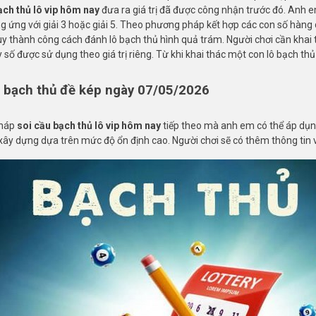
ạch thủ lô vip hôm nay
đưa ra giá trị đã được công nhận trước đó. Anh em
 ứng với giải 3 hoặc giải 5. Theo phương pháp kết hợp các con số hàng d
y thành công cách đánh lô bạch thủ hình quả trám. Người chơi cần khai t
số được sử dụng theo giá trị riêng. Từ khi khai thác một con lô bạch thủ 
u bạch thủ đề kép ngày 07/05/2026
háp
soi cầu bạch thủ lô vip hôm nay
tiếp theo mà anh em có thể áp dụng
xây dựng dựa trên mức độ ổn định cao. Người chơi sẽ có thêm thông tin 