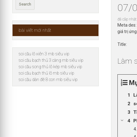
Search
07/
đã câp nhật
Meta des:
bài viết mới nhất
giá trị ứn
Title:
soi cầu lô xiên 3 mb siêu vip
Làm s
soi cầu bạch thủ 3 càng mb siêu vip
soi cầu song thủ lô kép mb siêu vip
soi cầu bạch thủ lô mb siêu vip
soi cầu dàn đề 8 con mb siêu vip
Mụ
L
s
T
P