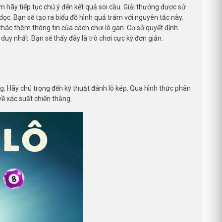
 hãy tiếp tục chú ý đến kết quả soi cầu. Giải thưởng được sử
ọc. Bạn sẽ tạo ra biểu đồ hình quả trám với nguyên tắc này.
hác thêm thông tin của cách chơi lô gan. Cơ sở quyết định
duy nhất. Bạn sẽ thấy đây là trò chơi cực kỳ đơn giản.
. Hãy chú trọng đến kỹ thuật đánh lô kép. Qua hình thức phân
về xác suất chiến thắng.