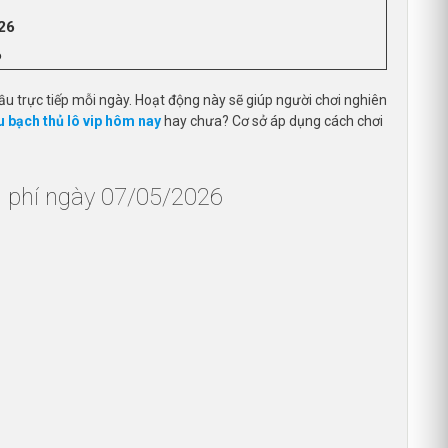
026
6
cầu trực tiếp mỗi ngày. Hoạt động này sẽ giúp người chơi nghiên
u bạch thủ lô vip hôm nay
hay chưa? Cơ sở áp dụng cách chơi
n phí ngày 07/05/2026