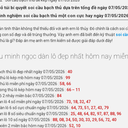
Soi cầu bạch thủ đề kép ngày 07/05/2026
ỏ túi bí quyết soi cầu bạch thủ dựa trên tổng đề ngày 07/05/2
inh nghiệm soi cầu bạch thủ một con cực hay ngày 07/05/202
 tinh thần không thể thiếu đối với anh em lô thủy. Đó chính là cách soi 
 con số đẹp và dễ trúng thưởng. Vậy anh em đã biết đến kỹ thuật
soi cầ
hủ là gì? Đáp án mẹ anh em tìm kiếm sẽ được giải đáp dưới đây!
ầu minh ngọc dàn lô đẹp nhất hôm nay miễ
ạch thủ lô đẹp nhất ngày 07/05/2026 :
40
thủ lô kép mb hôm nay 07/05/2026 :
99
thủ lô miễn phí ngày 07/05/2026 :
58, 66
ong thủ lô kép hôm nay 07/05/2026 :
66 – 11
lô 2 nháy miền bắc 07/05/2026 :
84
àn lô 4 số miễn phí ngày 07/05/2026 :
73, 18, 32, 47
àn lô 6 số cực chuẩn ngày 07/05/2026 :
64, 73, 51, 27, 43, 79
àn lô 8 số siêu chuẩn ngày 07/05/2026 :
25, 48, 64, 82, 97, 87, 88, 96
àn lô 10 số ngày 07/05/2026 :
88, 08, 34, 50, 30, 33, 29, 56, 72, 40
ô xiên 2 miền bắc hôm nay 07/05/2026 :
52, 10