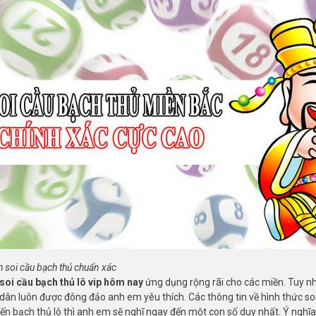
h soi cầu bạch thủ chuẩn xác
soi cầu bạch thủ lô vip hôm nay
ứng dụng rộng rãi cho các miền. Tuy nhi
dân luôn được đông đảo anh em yêu thích. Các thông tin về hình thức so
ến bạch thủ lô thì anh em sẽ nghĩ ngay đến một con số duy nhất. Ý nghĩa