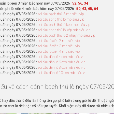
huẩn lô xiên 3 miền bắc hôm nay 07/05/2026 :
52, 56, 34
iễn phí lô xiên 4 miền bắc hôm nay 07/05/2026 :
50, 63, 65, 64
huẩn ngày 07/05/2026 :
soi cầu bạch thủ lô mb siêu vip
huẩn ngày 07/05/2026 :
soi cầu song thủ lô mb siêu vip
huẩn ngày 07/05/2026 :
soi cầu bạch thủ lô kép mb siêu vip
huẩn ngày 07/05/2026 :
soi cầu song thủ lô kép mb siêu vip
huẩn ngày 07/05/2026 :
soi cầu bạch thủ lô 2 nháy mb siêu vip
huẩn ngày 07/05/2026 :
soi cầu lô xiên 2 mb siêu vip
huẩn ngày 07/05/2026 :
soi cầu lô xiên 3 mb siêu vip
huẩn ngày 07/05/2026 :
soi cầu lô xiên 4 mb siêu vip
huẩn ngày 07/05/2026 :
soi cầu dàn lô 4 con mb siêu vip
huẩn ngày 07/05/2026 :
soi cầu dàn lô 6 con mb siêu vip
huẩn ngày 07/05/2026 :
soi cầu dàn lô 8 con mb siêu vip
huẩn ngày 07/05/2026 :
soi cầu dàn lô 10 con mb siêu vip
iểu về cách đánh bạch thủ lô ngày 07/05/2
ô hay độc thủ lô đều là những tên gọi phổ biến trong giới lô đề. Thuật 
c trò chơi lô đề hoặc xổ số trực tuyến. Khái niệm này đã được rất nhiều