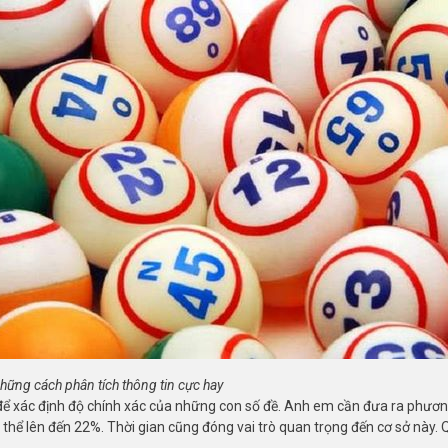
hững cách phân tích thông tin cực hay
để xác định độ chính xác của những con số đề. Anh em cần đưa ra phương
thể lên đến 22%. Thời gian cũng đóng vai trò quan trọng đến cơ sở này. 