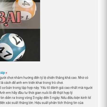
cấp
«
gười chơi nhằm hướng đến tỷ lệ chiến thắng khá cao. Nhờ có
là cách để anh em triển khai trong trò chơi.
ố cơ bản trong tập hợp này. Yếu tố đánh giá cao nhất mà người
Anh em hãy đầu tư thời gian nuôi lô đề thật hợp lý.
n diễn ra trong vòng 3 ngày đến 5 ngày. Nếu điều kiện kinh tế
ến xác suất thắng lớn. Hiệu suất phân tích thông tin của