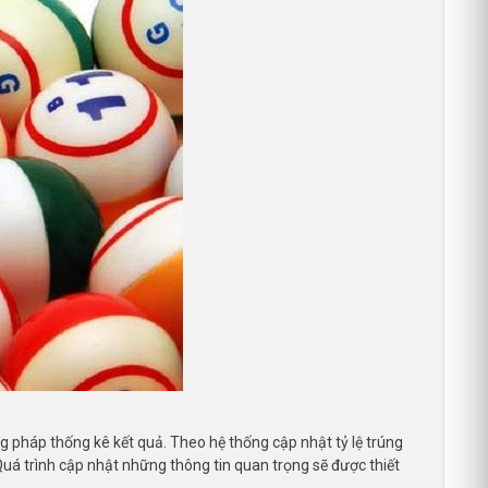
 pháp thống kê kết quả. Theo hệ thống cập nhật tỷ lệ trúng
Quá trình cập nhật những thông tin quan trọng sẽ được thiết