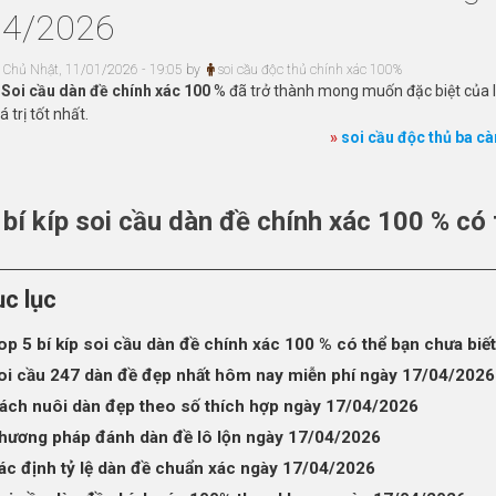
04/2026
:
Chủ Nhật, 11/01/2026 - 19:05
by
soi cầu độc thủ chính xác 100%
:
Soi cầu dàn đề chính xác 100
% đã trở thành mong muốn đặc biệt của l
 trị tốt nhất.
»
soi cầu độc thủ ba c
 bí kíp soi cầu dàn đề chính xác 100 % có
c lục
op 5 bí kíp soi cầu dàn đề chính xác 100 % có thể bạn chưa bi
oi cầu 247 dàn đề đẹp nhất hôm nay miễn phí ngày 17/04/2026
ách nuôi dàn đẹp theo số thích hợp ngày 17/04/2026
hương pháp đánh dàn đề lô lộn ngày 17/04/2026
ác định tỷ lệ dàn đề chuẩn xác ngày 17/04/2026