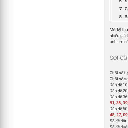
S
C
B
Mỗi kỹ thu
nhiều giá 
anh em có
soi c
Chốt số b
Chốt số s
Dàn đề 10
Dàn đề 20
Dàn đề 36
91, 35, 39
Dàn đề 50
48, 27, 09,
Số đề đầu
Số đề đuô