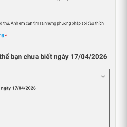
ô thủ. Anh em cần tìm ra những phương pháp soi cầu thích
àng
«
 thể bạn chưa biết ngày 17/04/2026
ết ngày 17/04/2026