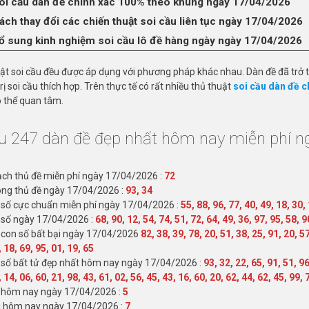
oi cầu dàn đề chính xác 100% theo khung ngày 17/04/2026
ách thay đổi các chiến thuật soi cầu liên tục ngày 17/04/2026
ổ sung kinh nghiệm soi cầu lô đề hàng ngày ngày 17/04/2026
ật soi cầu đều được áp dụng với phương pháp khác nhau. Dàn đề đã trở t
trị soi cầu thích hợp. Trên thực tế có rất nhiều thủ thuật
soi cầu dàn đề c
 thể quan tâm.
ầu 247 dàn đề đẹp nhất hôm nay miễn phí 
ạch thủ đề miễn phí ngày 17/04/2026 :
72
ong thủ đề ngày 17/04/2026 :
93, 34
 số cực chuẩn miễn phí ngày 17/04/2026 :
55, 88, 96, 77, 40, 49, 18, 30,
 số ngày 17/04/2026 :
68, 90, 12, 54, 74, 51, 72, 64, 49, 36, 97, 95, 58, 9
 con số bất bại ngày 17/04/2026
82, 38, 39, 78, 20, 51, 38, 25, 91, 20, 57
, 18, 69, 95, 01, 19, 65
 số bất tử đẹp nhất hôm nay ngày 17/04/2026 :
93, 32, 22, 65, 91, 51, 96
 14, 06, 60, 21, 98, 43, 61, 02, 56, 45, 43, 16, 60, 20, 62, 44, 62, 45, 99, 
 hôm nay ngày 17/04/2026 :
5
i hôm nay ngày 17/04/2026 :
7