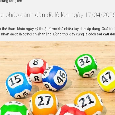
 cũng tăng lên.
g pháp đánh dàn đề lô lộn ngày 17/04/202
thể tham khảo ngày kỹ thuật được khá nhiều tay chơi áp dụng. Quá trình
 nhận được là cơ hội chiến thắng. Đồng thời đây cũng là cách
soi cầu dà