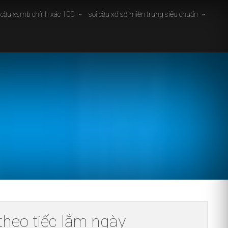
i cầu xsmb chính xác 100
soi cầu xổ số miền trung siêu chuẩn
theo tiếc lắm ngày