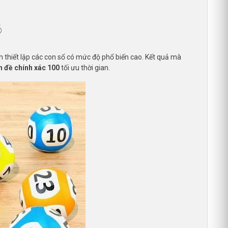
6
 thiết lập các con số có mức độ phổ biến cao. Kết quả mà
n đề chính xác 100
tối ưu thời gian.