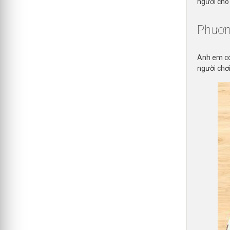
người cho
Phươn
Anh em có 
người chơi