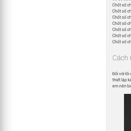
Chốt số c
Chốt số c
Chốt số c
Chốt số c
Chốt số c
Chốt số c
Chốt số c
Cách 
Đối với lố
thiết lập 
em nên bi