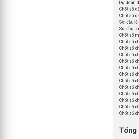
Dự đoán d
Chốt số d
Chốt số d
Soi cầu l
Soi cầu c
Chốt số m
Chốt số c
Chốt số c
Chốt số c
Chốt số c
Chốt số c
Chốt số c
Chốt số c
Chốt số c
Chốt số c
Chốt số c
Chốt số c
Chốt số c
Tổng 