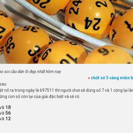
o soi cầu dàn lô đẹp nhất hôm nay
»
chốt số 3 càng miền 
sau:
iệt nổ ra trong ngày là 697511 thì người chơi sẽ dùng số 7 và 1 cộng lại l
ững con số còn lại của giải đặc biệt và sẽ có:
và
18
và
56
và
12