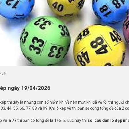
a về
 kép ngày 19/04/2026
 kép thì đây là những con số hiếm khi về nên một khi đã về rồi thì người 
, 33, 44, 55, 66, 77, 88 và 99. Khi lô kép về thì bạn sẽ cộng tổng đề của 2
ép về là
77
thì bạn có tổng đề là 1+6=2. Lúc này thì
soi cầu dàn lô đẹp n