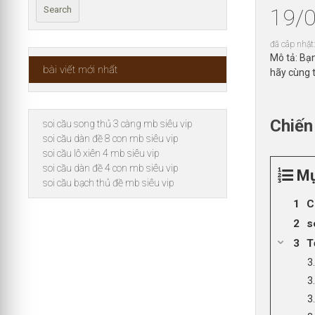
Search
19/
đã câp nhật
Mô tả: Bạ
bài viết mới nhất
hãy cùng t
Chiến
soi cầu song thủ 3 càng mb siêu vip
soi cầu dàn đề 8 con mb siêu vip
soi cầu lô xiên 4 mb siêu vip
soi cầu dàn đề 4 con mb siêu vip
Mụ
soi cầu bạch thủ đề mb siêu vip
C
s
T