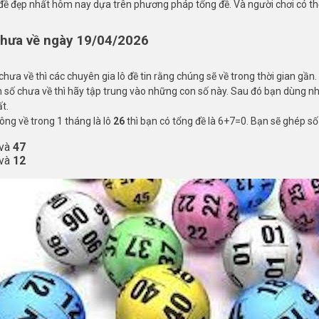
 đề đẹp nhất hôm nay dựa trên phương pháp tổng đề. Và người chơi có th
chưa về ngày 19/04/2026
 chưa về thì các chuyên gia lô đề tin rằng chúng sẽ về trong thời gian g
 số chưa về thì hãy tập trung vào những con số này. Sau đó bạn dùng 
t.
hông về trong 1 tháng là lô
26
thì bạn có tổng đề là 6+7=0. Bạn sẽ ghép số 
và
47
và
12