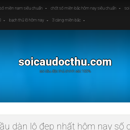
ổ số miền nam siêu chuẩn
chốt số miền bắc hôm nay siêu chuẩn
so
0
bạch thủ lô hôm nay
3 càng miền bắc
soicaudocthu.com
soi cầu độc thủ chính xác 100%
cầu dàn lô đẹp nhất hôm nay số 