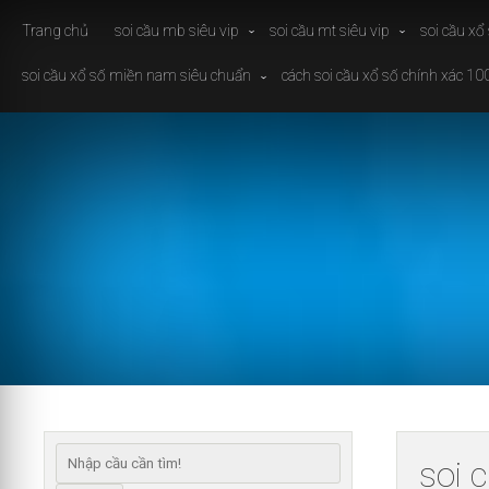
Skip
to
Trang chủ
soi cầu mb siêu vip
soi cầu mt siêu vip
soi cầu x
content
soi cầu xổ số miền nam siêu chuẩn
cách soi cầu xổ số chính xác 10
soi 