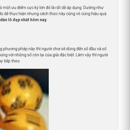
 có một ưu điểm cực kỳ lớn đó là rất dễ áp dụng. Dường như
à dù dễ thực hiện nhưng cách thức này cũng vô cùng hiệu quả.
 dàn lô đẹp nhất hôm nay.
Trong phương pháp này thì người chơi sẽ dùng đến số đầu và số
húng với những số còn lại của giải đặc biệt. Làm vậy thì người
y tiếp theo.