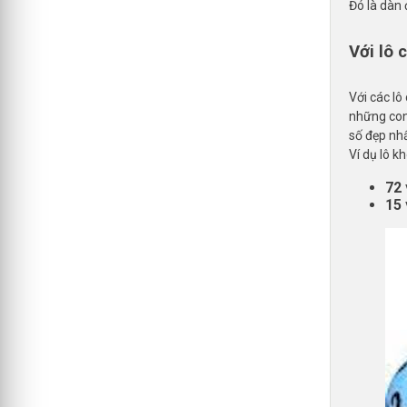
Đó là dàn
Với lô 
Với các lô
những con
số đẹp nhấ
Ví dụ lô k
72
15