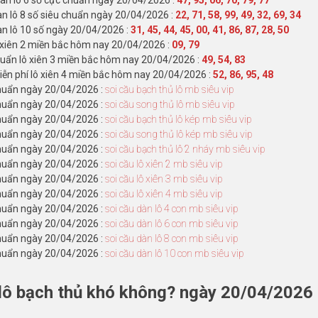
àn lô 6 số cực chuẩn ngày 20/04/2026 :
47, 95, 06, 70, 79, 77
àn lô 8 số siêu chuẩn ngày 20/04/2026 :
22, 71, 58, 99, 49, 32, 69, 34
àn lô 10 số ngày 20/04/2026 :
31, 45, 44, 45, 00, 41, 86, 87, 28, 50
ô xiên 2 miền bắc hôm nay 20/04/2026 :
09, 79
huẩn lô xiên 3 miền bắc hôm nay 20/04/2026 :
49, 54, 83
iễn phí lô xiên 4 miền bắc hôm nay 20/04/2026 :
52, 86, 95, 48
huẩn ngày 20/04/2026 :
soi cầu bạch thủ lô mb siêu vip
huẩn ngày 20/04/2026 :
soi cầu song thủ lô mb siêu vip
huẩn ngày 20/04/2026 :
soi cầu bạch thủ lô kép mb siêu vip
huẩn ngày 20/04/2026 :
soi cầu song thủ lô kép mb siêu vip
huẩn ngày 20/04/2026 :
soi cầu bạch thủ lô 2 nháy mb siêu vip
huẩn ngày 20/04/2026 :
soi cầu lô xiên 2 mb siêu vip
huẩn ngày 20/04/2026 :
soi cầu lô xiên 3 mb siêu vip
huẩn ngày 20/04/2026 :
soi cầu lô xiên 4 mb siêu vip
huẩn ngày 20/04/2026 :
soi cầu dàn lô 4 con mb siêu vip
huẩn ngày 20/04/2026 :
soi cầu dàn lô 6 con mb siêu vip
huẩn ngày 20/04/2026 :
soi cầu dàn lô 8 con mb siêu vip
huẩn ngày 20/04/2026 :
soi cầu dàn lô 10 con mb siêu vip
lô bạch thủ khó không? ngày 20/04/2026