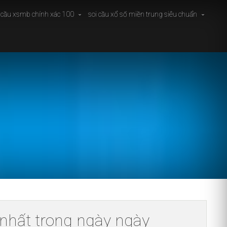
i cầu xsmb chính xác 100
soi cầu xổ số miền trung siêu chuẩn
 nhất trong ngày ngày