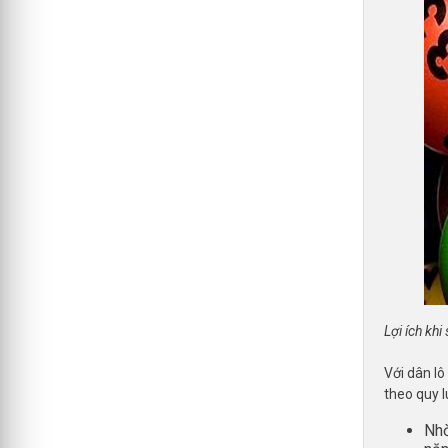
Lợi ích kh
Với dân lô
theo quy l
Nhờ