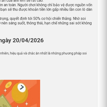
i ăn của anh em sẽ rất cao.
ên an toàn. Người chơi không chỉ bảo vệ được nguồn vốn
ủ bạn sẽ thu được khoản tiền lớn gấp nhiều lần con lô dàn
 trọng, quyết định tới 50% cơ hội chiến thắng. Nhờ soi
ở nên sáng suốt, thông thái, hạn chế những sai sót không
 ngày 20/04/2026
 nhiên, hiệu quả và chắc ăn nhất là những phương pháp soi