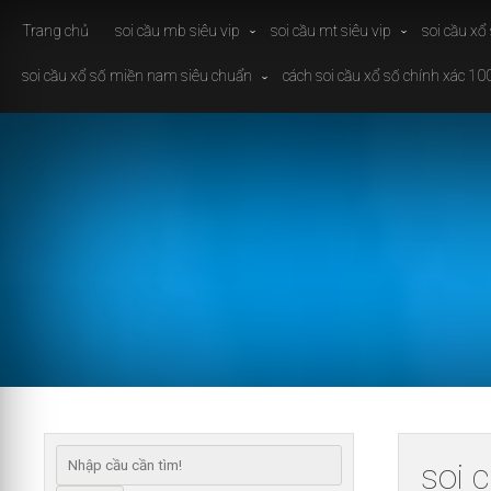
Skip
to
Trang chủ
soi cầu mb siêu vip
soi cầu mt siêu vip
soi cầu x
content
soi cầu xổ số miền nam siêu chuẩn
cách soi cầu xổ số chính xác 10
soi 