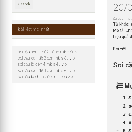
Search
20/
đã câp nhật
Từ khóa: 
bài viết mới nhất
Mô tả: Ch
hiệu quả d
Bài viết:
soi cầu song thủ 3 càng mb siêu vip
soi cầu dàn đề 8 con mb siêu vip
Soi c
soi cầu lô xiên 4 mb siêu vip
soi cầu dàn đề 4 con mb siêu vip
soi cầu bạch thủ đề mb siêu vip
Mụ
S
s
Đ
S
S