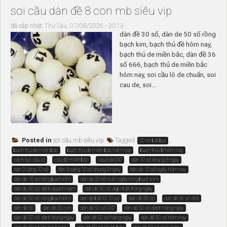
soi cầu dàn đề 8 con mb siêu vip
đã câp nhật:
Thứ Sáu, 07/08/2026 - 20:13
dàn đề 30 số, dàn de 50 số rồng
bạch kim, bạch thủ đề hôm nay,
bạch thủ de miền bắc, dàn đề 36
số 666, bạch thủ de miền bắc
hôm nay, soi cầu lô de chuẩn, soi
cau de, soi…
Posted in
soi cầu mb siêu vip
Tagged
,
50 số bất bại
,
,
,
bạch thủ de miền bắc
bạch thủ de miền bắc hôm nay
bạch thủ đề hôm nay
,
,
,
,
cách soi cầu lô
cầu đề miền bắc
caulode247
dàn 10 số khung 3 ngày
,
,
,
dàn 3 càng 10 số
dàn 3 càng 10 số khung 3 ngày
dàn de 10 số ngày hôm nay
,
,
dàn de 10 số rồng bạch kim
dàn de 20 số nuôi ngày rồng bạch kim
,
,
dàn de 50 số đánh quanh năm
dàn de 50 số đẹp nhất trong ngày
,
,
,
,
dàn de 50 số rồng bạch kim
dàn de bất tử 10 số
dàn đề 30 số
dàn đề 36 số 666
,
,
,
,
dàn đề 50
dàn đề 50 con
dàn đề 50 số 247
dàn đề 50 số đánh hàng ngày
,
,
,
dàn đề 50 số đánh trong ngày
dàn đề 50 số hàng ngày
dàn đề 50 số hôm nay