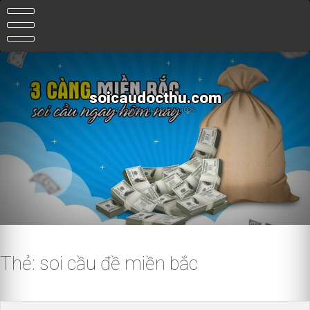
Skip
to
content
soicaudocthu.com
soi cầu độc thủ chính xác 100%
Thẻ:
soi cầu đề miền bắc